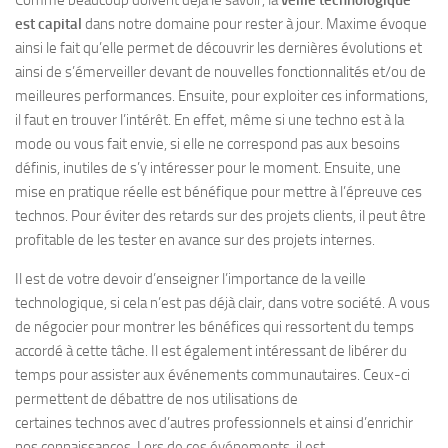
Comme beaucoup doivent déjà le savoir, la
veille technologique
est capital
dans notre domaine pour rester à jour. Maxime évoque
ainsi le fait qu’elle permet de découvrir les dernières évolutions et
ainsi de s’émerveiller devant de nouvelles fonctionnalités et/ou de
meilleures performances. Ensuite, pour exploiter ces informations,
il faut en trouver l’intérêt. En effet, même si une techno est à la
mode ou vous fait envie, si elle ne correspond pas aux besoins
définis, inutiles de s’y intéresser pour le moment. Ensuite, une
mise en pratique réelle est bénéfique pour mettre à l’épreuve ces
technos. Pour éviter des retards sur des projets clients, il peut être
profitable de les tester en avance sur des projets internes.
Il est de votre devoir d’enseigner l’importance de la veille
technologique, si cela n’est pas déjà clair, dans votre société. A vous
de négocier pour montrer les bénéfices qui ressortent du temps
accordé à cette tâche. Il est également intéressant de libérer du
temps pour assister aux événements communautaires. Ceux-ci
permettent de débattre de nos utilisations de
certaines technos avec d’autres professionnels et ainsi d’enrichir
nos connaissances. Lors de ces événements, il est