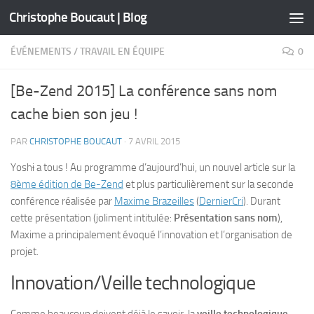
Christophe Boucaut | Blog
Skip to content
ÉVÉNEMENTS
/
TRAVAIL EN ÉQUIPE
0
[Be-Zend 2015] La conférence sans nom
cache bien son jeu !
PAR
CHRISTOPHE BOUCAUT
·
7 AVRIL 2015
Yosh
i
a tous ! Au programme d’aujourd’hui, un nouvel article sur la
8ème édition de Be-Zend
et plus particulièrement sur la seconde
conférence réalisée par
Maxime Brazeilles
(
DernierCri
). Durant
cette présentation (joliment intitulée:
Présentation sans nom
),
Maxime a principalement évoqué l’innovation et l’organisation de
projet.
Innovation/Veille technologique