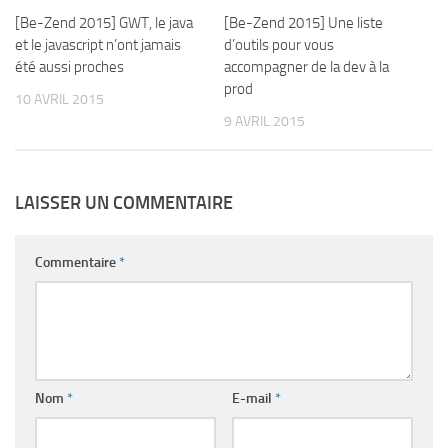
[Be-Zend 2015] GWT, le java
0
[Be-Zend 2015] Une liste
0
et le javascript n’ont jamais
d’outils pour vous
été aussi proches
accompagner de la dev à la
prod
10 AVRIL 2015
9 AVRIL 2015
LAISSER UN COMMENTAIRE
Commentaire
*
Nom
*
E-mail
*