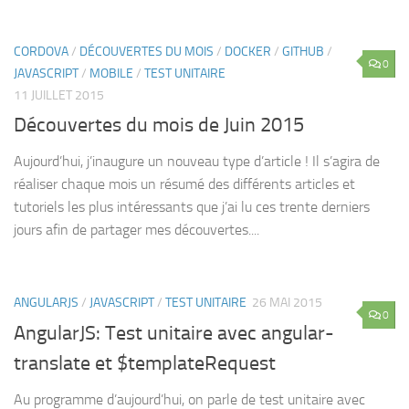
CORDOVA
/
DÉCOUVERTES DU MOIS
/
DOCKER
/
GITHUB
/
0
JAVASCRIPT
/
MOBILE
/
TEST UNITAIRE
11 JUILLET 2015
Découvertes du mois de Juin 2015
Aujourd’hui, j’inaugure un nouveau type d’article ! Il s’agira de
réaliser chaque mois un résumé des différents articles et
tutoriels les plus intéressants que j’ai lu ces trente derniers
jours afin de partager mes découvertes....
ANGULARJS
/
JAVASCRIPT
/
TEST UNITAIRE
26 MAI 2015
0
AngularJS: Test unitaire avec angular-
translate et $templateRequest
Au programme d’aujourd’hui, on parle de test unitaire avec