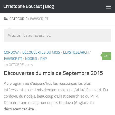
Christophe Boucaut | Blog
Skip to content
CATÉGORIE :
JAVASCRIPT
Articles liés au Javascript.
CORDOVA
/
DÉCOUVERTES DU MOIS
/
ELASTICSEARCH
/
0
JAVASCRIPT
/
NODEJS
/
PHP
19 OCTOBRE 2015
Découvertes du mois de Septembre 2015
Au programme d’aujourd’hui, les ressources les plus
intéressantes des trois derniers mois que j’ai lu/découvert. Du
cordova, du nodejs, beaucoup d’Elasticsearch et du PHP.
Démarrer une navigation depuis Cordova (Anglais) J’ai
découvert cet été...