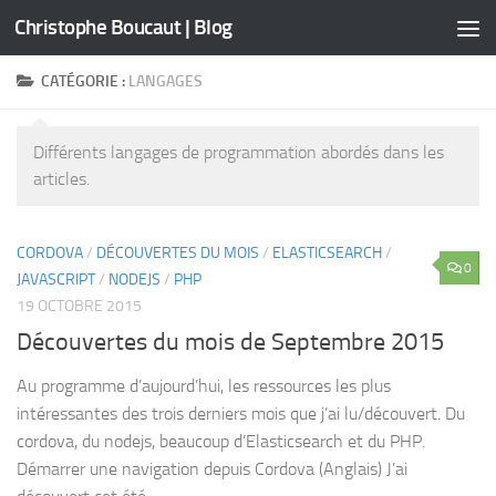
Christophe Boucaut | Blog
Skip to content
CATÉGORIE :
LANGAGES
Différents langages de programmation abordés dans les
articles.
CORDOVA
/
DÉCOUVERTES DU MOIS
/
ELASTICSEARCH
/
0
JAVASCRIPT
/
NODEJS
/
PHP
19 OCTOBRE 2015
Découvertes du mois de Septembre 2015
Au programme d’aujourd’hui, les ressources les plus
intéressantes des trois derniers mois que j’ai lu/découvert. Du
cordova, du nodejs, beaucoup d’Elasticsearch et du PHP.
Démarrer une navigation depuis Cordova (Anglais) J’ai