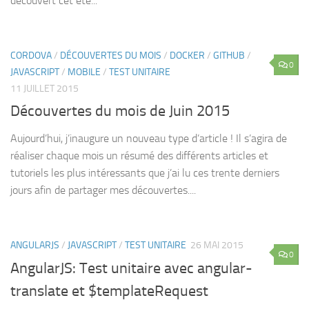
découvert cet été...
CORDOVA
/
DÉCOUVERTES DU MOIS
/
DOCKER
/
GITHUB
/
0
JAVASCRIPT
/
MOBILE
/
TEST UNITAIRE
11 JUILLET 2015
Découvertes du mois de Juin 2015
Aujourd’hui, j’inaugure un nouveau type d’article ! Il s’agira de
réaliser chaque mois un résumé des différents articles et
tutoriels les plus intéressants que j’ai lu ces trente derniers
jours afin de partager mes découvertes....
ANGULARJS
/
JAVASCRIPT
/
TEST UNITAIRE
26 MAI 2015
0
AngularJS: Test unitaire avec angular-
translate et $templateRequest