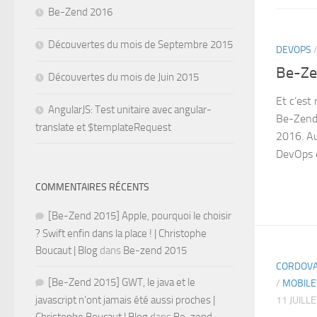
Be-Zend 2016
Découvertes du mois de Septembre 2015
DEVOPS
Be-Ze
Découvertes du mois de Juin 2015
Et c’est
AngularJS: Test unitaire avec angular-
Be-Zend.
translate et $templateRequest
2016. Au
DevOps e
COMMENTAIRES RÉCENTS
[Be-Zend 2015] Apple, pourquoi le choisir
? Swift enfin dans la place ! | Christophe
Boucaut | Blog
dans
Be-zend 2015
CORDOV
[Be-Zend 2015] GWT, le java et le
/
MOBILE
javascript n’ont jamais été aussi proches |
11 JUILL