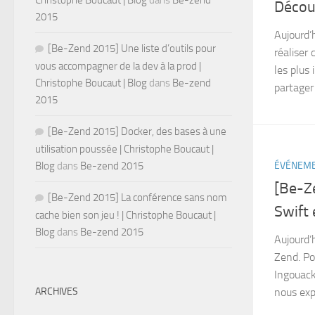
Christophe Boucaut | Blog
dans
Be-zend
Décou
2015
Aujourd’h
[Be-Zend 2015] Une liste d’outils pour
réaliser
vous accompagner de la dev à la prod |
les plus 
Christophe Boucaut | Blog
dans
Be-zend
partager
2015
[Be-Zend 2015] Docker, des bases à une
utilisation poussée | Christophe Boucaut |
ÉVÉNEM
Blog
dans
Be-zend 2015
[Be-Ze
[Be-Zend 2015] La conférence sans nom
Swift 
cache bien son jeu ! | Christophe Boucaut |
Blog
dans
Be-zend 2015
Aujourd’h
Zend. Po
Ingouack
nous expl
ARCHIVES