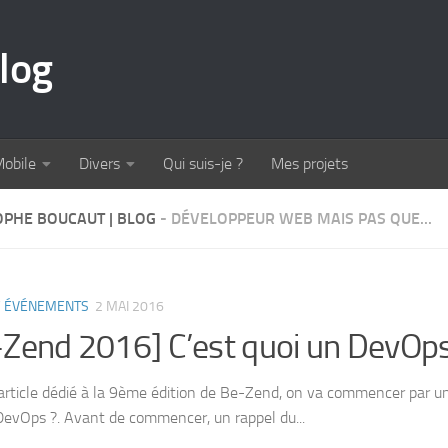
log
obile
Divers
Qui suis-je ?
Mes projets
OPHE BOUCAUT | BLOG
- DÉVELOPPEUR WEB MAIS PAS QUE...
/
ÉVÉNEMENTS
2 MAI 2016
Zend 2016] C’est quoi un DevOps
article dédié à la 9ème édition de Be-Zend, on va commencer par un
DevOps ?. Avant de commencer, un rappel du...