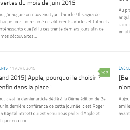
vertes du mois de Juin 2015
Au pr
ui, j’inaugure un nouveau type d’article ! Il s’agira de
angul
 chaque mois un résumé des différents articles et tutoriels
j’ai 
intéressants que j’ai lu ces trente derniers jours afin de
en uti
 mes découvertes....
ENTS
11 AVRIL 2015
ÉVÉN
0
nd 2015] Apple, pourquoi le choisir ?
[Be-
enfin dans la place !
n’on
ui, c’est le dernier article dédié à la 8ème édition de Be-
Aujour
ur la dernière conférence de cette journée, c’est Roger
ami le
a (Digital Street) qui est venu nous parler d’Apple et
avant 
iquer en quoi...