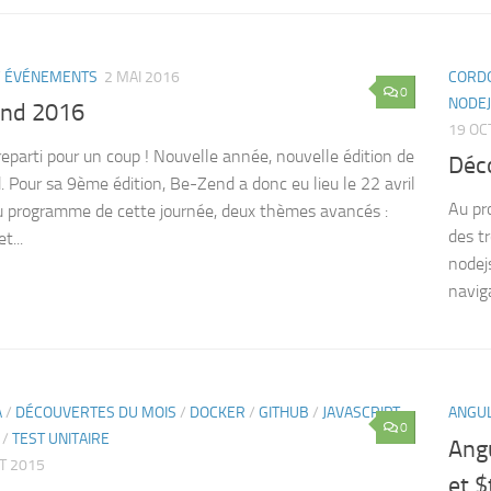
/
ÉVÉNEMENTS
2 MAI 2016
CORD
0
NODE
nd 2016
19 OC
 reparti pour un coup ! Nouvelle année, nouvelle édition de
Déc
 Pour sa 9ème édition, Be-Zend a donc eu lieu le 22 avril
Au pr
 programme de cette journée, deux thèmes avancés :
des tr
t...
nodej
naviga
A
/
DÉCOUVERTES DU MOIS
/
DOCKER
/
GITHUB
/
JAVASCRIPT
ANGU
0
/
TEST UNITAIRE
Angu
ET 2015
et 