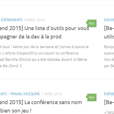
/
ÉVÉNEMENTS
9 AVRIL 2015
DOCK
0
nd 2015] Une liste d’outils pour vous
[Be
pagner de la dev à la prod
util
 tous ! 4ème jour de la semaine et j’arrive à suivre le
Bonjou
. L’article d’aujourd’hui va couvrir la conférence
aujou
ël Benitte (Ekino) qui a été réalisée durant la 8ème
lors 
e Be-Zend. Il...
par Be
ENTS
/
TRAVAIL EN ÉQUIPE
7 AVRIL 2015
ÉVÉN
0
end 2015] La conférence sans nom
[Be
bien son jeu !
<?php