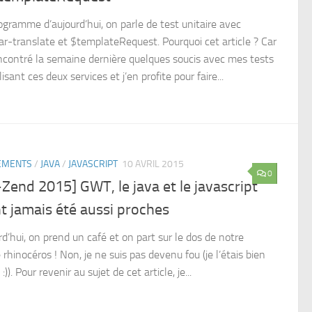
ogramme d’aujourd’hui, on parle de test unitaire avec
ar-translate et $templateRequest. Pourquoi cet article ? Car
rencontré la semaine dernière quelques soucis avec mes tests
lisant ces deux services et j’en profite pour faire...
EMENTS
/
JAVA
/
JAVASCRIPT
10 AVRIL 2015
0
Zend 2015] GWT, le java et le javascript
t jamais été aussi proches
d’hui, on prend un café et on part sur le dos de notre
 rhinocéros ! Non, je ne suis pas devenu fou (je l’étais bien
:)). Pour revenir au sujet de cet article, je...