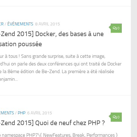
ER
/
ÉVÉNEMENTS
8 AVRIL 2015
0
-Zend 2015] Docker, des bases à une
isation poussée
r à tous ! Sans grande surprise, suite à cette image,
rd’hui on parle des deux conférences qui ont traité de Docker
de la 8ème édition de Be-Zend. La première a été réalisée
njamin...
EMENTS
/
PHP
6 AVRIL 2015
0
-Zend 2015] Quoi de neuf chez PHP ?
 namespace PHP7\{ NewFeatures, Break, Performances }