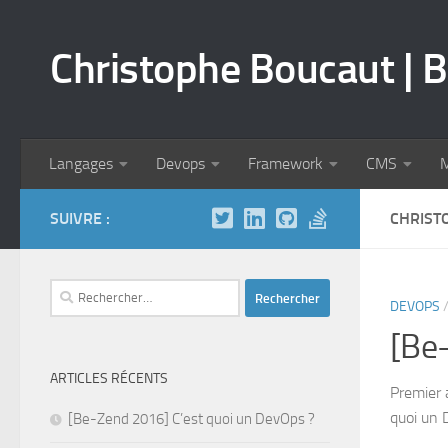
Skip to content
Christophe Boucaut | B
Langages
Devops
Framework
CMS
M
SUIVRE :
CHRIST
Rechercher :
DEVOPS
[Be-
ARTICLES RÉCENTS
Premier 
quoi un 
[Be-Zend 2016] C’est quoi un DevOps ?