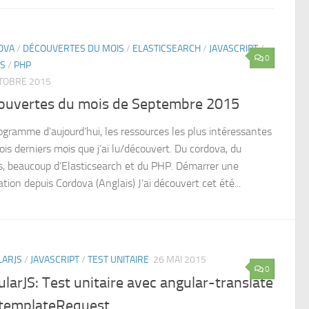
OVA
/
DÉCOUVERTES DU MOIS
/
ELASTICSEARCH
/
JAVASCRIPT
/
0
JS
/
PHP
TOBRE 2015
ouvertes du mois de Septembre 2015
ogramme d’aujourd’hui, les ressources les plus intéressantes
ois derniers mois que j’ai lu/découvert. Du cordova, du
s, beaucoup d’Elasticsearch et du PHP. Démarrer une
tion depuis Cordova (Anglais) J’ai découvert cet été...
LARJS
/
JAVASCRIPT
/
TEST UNITAIRE
26 MAI 2015
0
larJS: Test unitaire avec angular-translate
$templateRequest