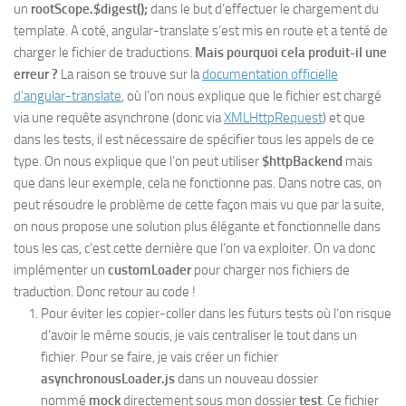
un
rootScope.$digest();
dans le but d’effectuer le chargement du
template. A coté, angular-translate s’est mis en route et a tenté de
charger le fichier de traductions.
Mais pourquoi cela produit-il une
erreur ?
La raison se trouve sur la
documentation officielle
d’angular-translate
, où l’on nous explique que le fichier est chargé
via une requête asynchrone (donc via
XMLHttpRequest
) et que
dans les tests, il est nécessaire de spécifier tous les appels de ce
type. On nous explique que l’on peut utiliser
$httpBackend
mais
que dans leur exemple, cela ne fonctionne pas. Dans notre cas, on
peut résoudre le problème de cette façon mais vu que par la suite,
on nous propose une solution plus élégante et fonctionnelle dans
tous les cas, c’est cette dernière que l’on va exploiter. On va donc
implémenter un
customLoader
pour charger nos fichiers de
traduction. Donc retour au code !
Pour éviter les copier-coller dans les futurs tests où l’on risque
d’avoir le même soucis, je vais centraliser le tout dans un
fichier. Pour se faire, je vais créer un fichier
asynchronousLoader.js
dans un nouveau dossier
nommé
mock
directement sous mon dossier
test
. Ce fichier