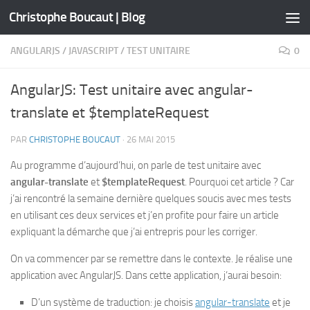
Christophe Boucaut | Blog
Skip to content
ANGULARJS
/
JAVASCRIPT
/
TEST UNITAIRE
0
AngularJS: Test unitaire avec angular-
translate et $templateRequest
PAR
CHRISTOPHE BOUCAUT
·
26 MAI 2015
Au programme d’aujourd’hui, on parle de test unitaire avec
angular-translate
et
$templateRequest
. Pourquoi cet article ? Car
j’ai rencontré la semaine dernière quelques soucis avec mes tests
en utilisant ces deux services et j’en profite pour faire un article
expliquant la démarche que j’ai entrepris pour les corriger.
On va commencer par se remettre dans le contexte. Je réalise une
application avec AngularJS. Dans cette application, j’aurai besoin:
D’un système de traduction: je choisis
angular-translate
et je