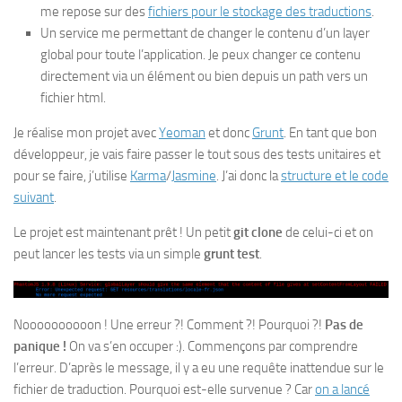
me repose sur des
fichiers pour le stockage des traductions
.
Un service me permettant de changer le contenu d’un layer
global pour toute l’application. Je peux changer ce contenu
directement via un élément ou bien depuis un path vers un
fichier html.
Je réalise mon projet avec
Yeoman
et donc
Grunt
. En tant que bon
développeur, je vais faire passer le tout sous des tests unitaires et
pour se faire, j’utilise
Karma
/
Jasmine
. J’ai donc la
structure et le code
suivant
.
Le projet est maintenant prêt ! Un petit
git clone
de celui-ci et on
peut lancer les tests via un simple
grunt test
.
Noooooooooon ! Une erreur ?! Comment ?! Pourquoi ?!
Pas de
panique !
On va s’en occuper :). Commençons par comprendre
l’erreur. D’après le message, il y a eu une requête inattendue sur le
fichier de traduction. Pourquoi est-elle survenue ? Car
on a lancé