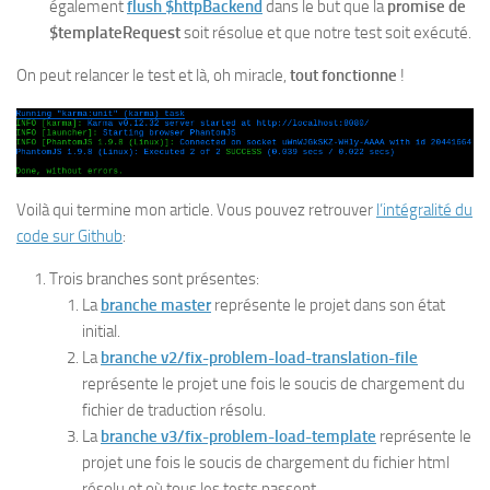
également
flush $httpBackend
dans le but que la
promise de
$templateRequest
soit résolue et que notre test soit exécuté.
On peut relancer le test et là, oh miracle,
tout fonctionne
!
Voilà qui termine mon article. Vous pouvez retrouver
l’intégralité du
code sur Github
:
Trois branches sont présentes:
La
branche master
représente le projet dans son état
initial.
La
branche v2/fix-problem-load-translation-file
représente le projet une fois le soucis de chargement du
fichier de traduction résolu.
La
branche v3/fix-problem-load-template
représente le
projet une fois le soucis de chargement du fichier html
résolu et où tous les tests passent.