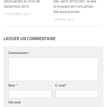
Découvertes du mois de
0
[Be-Zend 2015] GWT, le java
0
Septembre 2015
et le javascript n’ont jamais
été aussi proches
19 OCTOBRE 2015
10 AVRIL 2015
LAISSER UN COMMENTAIRE
Commentaire
*
Nom
*
E-mail
*
Site web