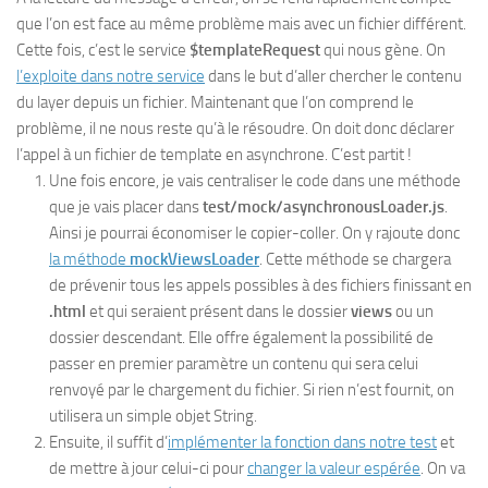
que l’on est face au même problème mais avec un fichier différent.
Cette fois, c’est le service
$templateRequest
qui nous gène. On
l’exploite dans notre service
dans le but d’aller chercher le contenu
du layer depuis un fichier. Maintenant que l’on comprend le
problème, il ne nous reste qu’à le résoudre. On doit donc déclarer
l’appel à un fichier de template en asynchrone. C’est partit !
Une fois encore, je vais centraliser le code dans une méthode
que je vais placer dans
test/mock/asynchronousLoader.js
.
Ainsi je pourrai économiser le copier-coller. On y rajoute donc
la méthode
mockViewsLoader
. Cette méthode se chargera
de prévenir tous les appels possibles à des fichiers finissant en
.html
et qui seraient présent dans le dossier
views
ou un
dossier descendant. Elle offre également la possibilité de
passer en premier paramètre un contenu qui sera celui
renvoyé par le chargement du fichier. Si rien n’est fournit, on
utilisera un simple objet String.
Ensuite, il suffit d’
implémenter la fonction dans notre test
et
de mettre à jour celui-ci pour
changer la valeur espérée
. On va