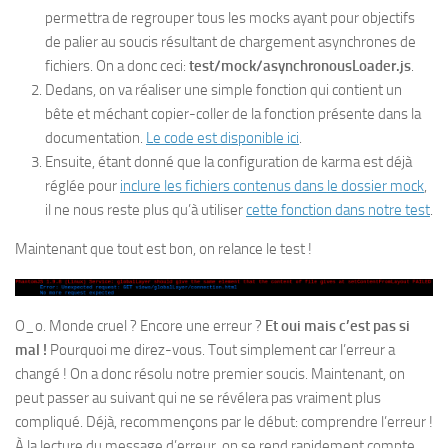
permettra de regrouper tous les mocks ayant pour objectifs
de palier au soucis résultant de chargement asynchrones de
fichiers. On a donc ceci:
test/mock/asynchronousLoader.js
.
Dedans, on va réaliser une simple fonction qui contient un
bête et méchant copier-coller de la fonction présente dans la
documentation.
Le code est disponible ici
.
Ensuite, étant donné que la configuration de karma est déjà
réglée pour
inclure les fichiers contenus dans le dossier mock
,
il ne nous reste plus qu’à utiliser
cette fonction dans notre test
.
Maintenant que tout est bon, on relance le test !
O_o. Monde cruel ? Encore une erreur ?
Et oui mais c’est pas si
mal !
Pourquoi me direz-vous. Tout simplement car l’erreur a
changé ! On a donc résolu notre premier soucis. Maintenant, on
peut passer au suivant qui ne se révélera pas vraiment plus
compliqué. Déjà, recommençons par le début: comprendre l’erreur !
À la lecture du message d’erreur, on se rend rapidement compte