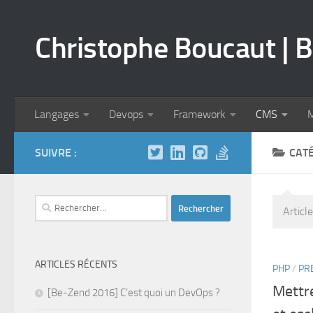
Skip to content
Christophe Boucaut | B
Langages
Devops
Framework
CMS
M
SUIVRE :
CATÉ
Rechercher :
Articl
ARTICLES RÉCENTS
PHP
/
PR
Mettr
[Be-Zend 2016] C’est quoi un DevOps ?