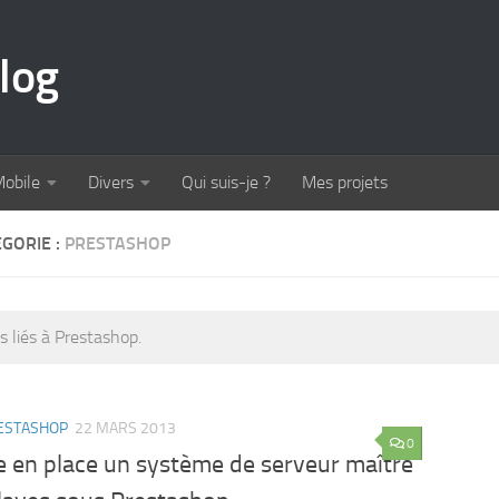
log
obile
Divers
Qui suis-je ?
Mes projets
GORIE :
PRESTASHOP
es liés à Prestashop.
ESTASHOP
22 MARS 2013
0
e en place un système de serveur maître