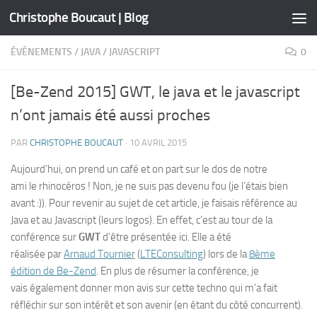
Christophe Boucaut | Blog
Skip to content
ÉVÉNEMENTS
/
JAVA
/
JAVASCRIPT
0
[Be-Zend 2015] GWT, le java et le javascript
n’ont jamais été aussi proches
PAR
CHRISTOPHE BOUCAUT
·
10 AVRIL 2015
Aujourd’hui, on prend un café et on part sur le dos de notre
ami le rhinocéros ! Non, je ne suis pas devenu fou (je l’étais bien
avant :)). Pour revenir au sujet de cet article, je faisais référence au
Java et au Javascript (leurs logos). En effet, c’est au tour de la
conférence sur
GWT
d’être présentée ici. Elle a été
réalisée par
Arnaud Tournier
(
LTEConsulting
) lors de la
8ème
édition de Be-Zend
. En plus de résumer la conférence, je
vais également donner mon avis sur cette techno qui m’a fait
réfléchir sur son intérêt et son avenir (en étant du côté concurrent).