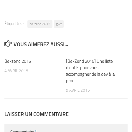
Étiquettes :
be-zend 2015
gwt
VOUS AIMEREZ AUSSI...
Be-zend 2015
6
[Be-Zend 2015] Une liste
0
d’outils pour vous
4 AVRIL 2015
accompagner de la dev à la
prod
9 AVRIL 2015
LAISSER UN COMMENTAIRE
Commentaire
*