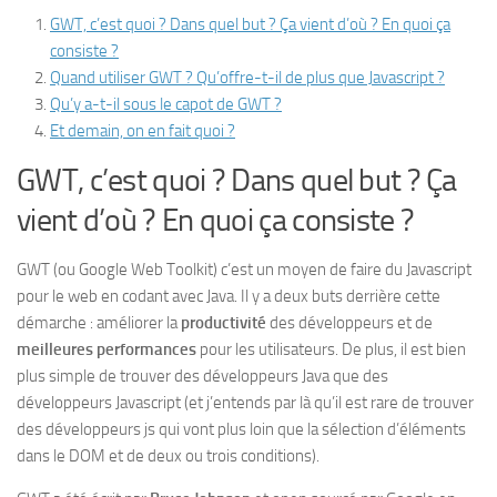
GWT, c’est quoi ? Dans quel but ? Ça vient d’où ? En quoi ça
consiste ?
Quand utiliser GWT ? Qu’offre-t-il de plus que Javascript ?
Qu’y a-t-il sous le capot de GWT ?
Et demain, on en fait quoi ?
GWT, c’est quoi ? Dans quel but ? Ça
vient d’où ? En quoi ça consiste ?
GWT (ou Google Web Toolkit) c’est un moyen de faire du Javascript
pour le web en codant avec Java. Il y a deux buts derrière cette
démarche : améliorer la
productivité
des développeurs et de
meilleures performances
pour les utilisateurs. De plus, il est bien
plus simple de trouver des développeurs Java que des
développeurs Javascript (et j’entends par là qu’il est rare de trouver
des développeurs js qui vont plus loin que la sélection d’éléments
dans le DOM et de deux ou trois conditions).