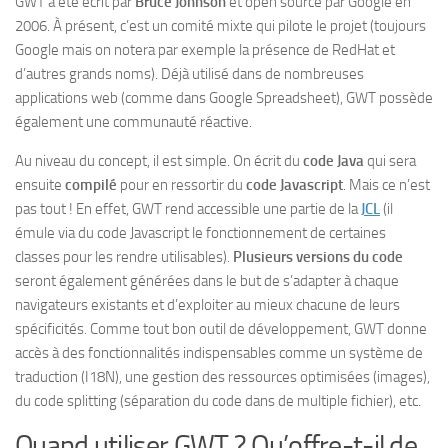
GWT a été écrit par
Bruce Johnson
et open sourcé par Google en
2006. À présent, c’est un comité mixte qui pilote le projet (toujours
Google mais on notera par exemple la présence de RedHat et
d’autres grands noms). Déjà utilisé dans de nombreuses
applications web (comme dans Google Spreadsheet), GWT possède
également une communauté réactive.
Au niveau du concept, il est simple. On écrit du
code Java
qui sera
ensuite
compilé
pour en ressortir du
code Javascript
. Mais ce n’est
pas tout ! En effet, GWT rend accessible une partie de la
JCL
(il
émule via du code Javascript le fonctionnement de certaines
classes pour les rendre utilisables).
Plusieurs versions du code
seront également générées dans le but de s’adapter à chaque
navigateurs existants et d’exploiter au mieux chacune de leurs
spécificités. Comme tout bon outil de développement, GWT donne
accès à des fonctionnalités indispensables comme un système de
traduction (I18N), une gestion des ressources optimisées (images),
du code splitting (séparation du code dans de multiple fichier), etc.
Quand utiliser GWT ? Qu’offre-t-il de