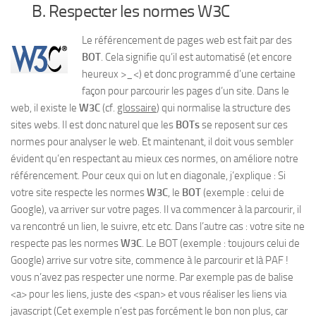
B. Respecter les normes W3C
Le référencement de pages web est fait par des
BOT
. Cela signifie qu’il est automatisé (et encore
heureux >_<) et donc programmé d’une certaine
façon pour parcourir les pages d’un site. Dans le
web, il existe le
W3C
(cf.
glossaire
) qui normalise la structure des
sites webs. Il est donc naturel que les
BOTs
se reposent sur ces
normes pour analyser le web. Et maintenant, il doit vous sembler
évident qu’en respectant au mieux ces normes, on améliore notre
référencement. Pour ceux qui on lut en diagonale, j’explique : Si
votre site respecte les normes
W3C
, le
BOT
(exemple : celui de
Google), va arriver sur votre pages. Il va commencer à la parcourir, il
va rencontré un lien, le suivre, etc etc. Dans l’autre cas : votre site ne
respecte pas les normes
W3C
. Le BOT (exemple : toujours celui de
Google) arrive sur votre site, commence à le parcourir et là PAF !
vous n’avez pas respecter une norme. Par exemple pas de balise
<a> pour les liens, juste des <span> et vous réaliser les liens via
javascript (Cet exemple n’est pas forcément le bon non plus, car