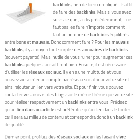
backlinks
, rien de bien compliqué. Il suffit
de faire des
backlinks
. Mais si vous avez
suivis ce que j’ai dis précédemment, il ne
faut pas les faire n’importe comment : il
faut un nombre de
backlinks
équilibrés
entre
bons
et
mauvais
. Donc comment faire ? Pour les
mauvais
backlinks
, il y a moyen tout simple : des
annuaires de backlinks
(souvent payants). Mais inutile de vous ruiner pour augmenter ces
backlinks
quelques-un suffiront bien. Ensuite, il est nécessaire
d’utiliser les
réseaux sociaux
. Il y en a une multitude et vous
pouvez ainsi créer un compte par réseau social pour votre site et
ainsi rajouter un lien vers votre site. Et pour finir, vous pouvez
contacter vos amis et des blogs sur le même thème que votre site
pour réaliser respectivement un
backlinks
entre vous. Précisez
qu’un
lien dans un article
est préférable qu’un lien dans le footer
car il sera au milieu de contenu et correspondra donc à un
backlink
de qualité.
Dernier point, profitez des
réseaux sociaux
en les faisant
vivre