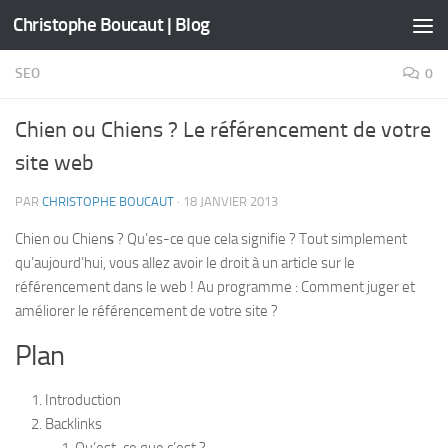
Christophe Boucaut | Blog
Skip to content
SEO
0
Chien ou Chiens ? Le référencement de votre
site web
PAR
CHRISTOPHE BOUCAUT
·
18 JANVIER 2013
Chien ou Chien
s
? Qu’es-ce que cela signifie ? Tout simplement
qu’aujourd’hui, vous allez avoir le droit à un article sur le
référencement dans le web ! Au programme : Comment juger et
améliorer le référencement de votre site ?
Plan
Introduction
Backlinks