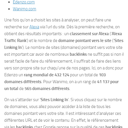
Edenzo.com
Wanimo.com
Une fois qu’on a choisit les sites à analyser, on peut faire une
recherche sur
Alexa
via l’url du site. Dès la première recherche, on
obtient des résultats importants : un
classement sur Alexa
(‘
Alexa
Traffic Rank
‘) et le nombre de
domaine pointant vers le site
(‘
Sites
Linking In
‘). Le nombre de sites (domaines) pointant vers votre site
est important car avoir de nombreux
backlinks
ne suffit pas si non il
serait facile de faire du référencement, il suffirait de faire des liens
vers son propre site sur chaqu’une de nos pages. Ici, on a donc pour
Edenzo un
rang mondial de 432 124
pour un total de
103
domaines différents
. Pour Wanimo, on a un rang de
41 137 pour
un total
de
565 domaines différents
.
On va s’attarder sur ‘
Sites Linking In
‘. Si vous cliquez sur le nombre
de domaines, vous allez pouvoir accéder à la liste de tous les
domaines pointant vers votre site. Il est intéressant d’analyser ces
différentes URL et de voir le contenu. En effet, le référencement
via les
backlinks
chez Google repose sur la qualité de ces
backlinks
.