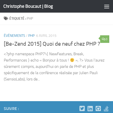
Christophe Boucaut | Blog
Skip to content
ÉTIQUETÉ :
PHP
ÉVÉNEMENTS
/
PHP
6 AVRIL 2015
0
[Be-Zend 2015] Quoi de neuf chez PHP ?
<?php namespace PHP7\{ NewFeatures, Break,
Performances } echo « Bonjour à tous !
»; ?> Vous l’aurez
sûrement compris, aujourd’hui on parle de PHP et plus
spécifiquement de la conférence réalisée par Julien Pauli
(SensioLabs), lors de...
SUIVRE :