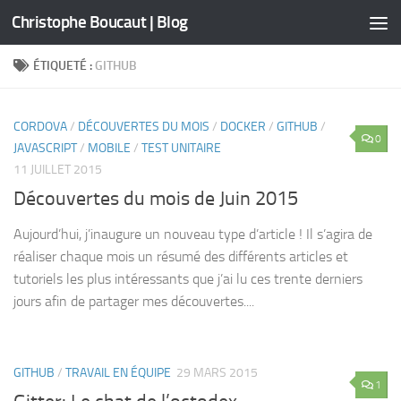
Christophe Boucaut | Blog
Skip to content
ÉTIQUETÉ :
GITHUB
CORDOVA
/
DÉCOUVERTES DU MOIS
/
DOCKER
/
GITHUB
/
0
JAVASCRIPT
/
MOBILE
/
TEST UNITAIRE
11 JUILLET 2015
Découvertes du mois de Juin 2015
Aujourd’hui, j’inaugure un nouveau type d’article ! Il s’agira de
réaliser chaque mois un résumé des différents articles et
tutoriels les plus intéressants que j’ai lu ces trente derniers
jours afin de partager mes découvertes....
GITHUB
/
TRAVAIL EN ÉQUIPE
29 MARS 2015
1